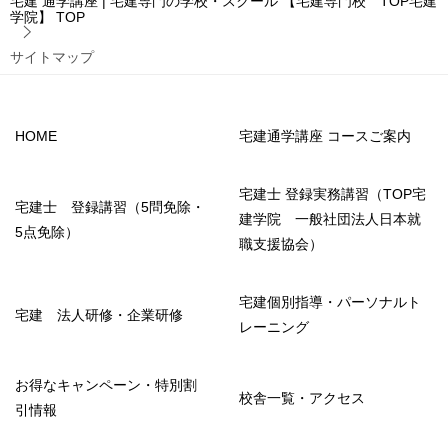
宅建 通学講座 | 宅建専門の学校・スクール 【宅建専門校 TOP宅建
学院】
TOP
サイトマップ
HOME
宅建通学講座 コースご案内
宅建士 登録実務講習（TOP宅
宅建士 登録講習（5問免除・
建学院 一般社団法人日本就
5点免除）
職支援協会）
宅建個別指導・パーソナルト
宅建 法人研修・企業研修
レーニング
お得なキャンペーン・特別割
校舎一覧・アクセス
引情報