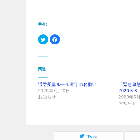
共有:
ク
F
リ
a
ッ
c
ク
e
し
b
て
o
T
o
w
k
i
で
関連
t
共
t
有
e
す
r
る
通学受講ルール遵守のお願い
「緊急事
で
に
2020年7月20日
共
は
2020.5.6
有
ク
お知らせ
2020年5
(
リ
新
ッ
お知らせ
し
ク
い
し
ウ
て
ィ
く
ン
だ
ド
さ
ウ
い
で
(
開
新
Tweet
き
し