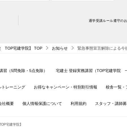
通学受講ルール遵守の
校 TOP宅建学院】
TOP
お知らせ
緊急事態宣言解除による今
講習（5問免除・5点免除）
宅建士 登録実務講習（TOP宅建学院
ルトレーニング
お得なキャンペーン・特別割引情報
校舎一覧・
会社概要
個人情報保護について
利用規約
スタッフ・講師募
 TOP宅建学院】