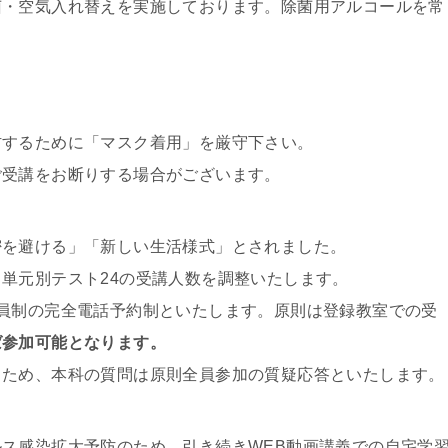
菌・空気入れ替えを実施しております。除菌用アルコールを常
防するために「マスク着用」を厳守下さい。
ご受講をお断りする場合がございます。
密を避ける」「新しい生活様式」とされました。
単元別テスト24の受講人数を調整いたします。
員制の完全電話予約制といたします。原則は登録教室での受
ば参加可能となります。
るため、本科の質問は原則全員参加の質疑応答といたします。
ス感染拡大予防のため、引き続きWEB動画講義での自宅学