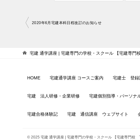
ま
い
す
ウ
)
ィ
ン
ド
投
ウ
2020年6月宅建本科日程改訂のお知らせ
で
開
稿
き
ま
ナ
す
)
ビ
宅建 通学講座 | 宅建専門の学校・スクール 【宅建専門
ゲ
ー
HOME
宅建通学講座 コースご案内
宅建士 登録
シ
ョ
宅建 法人研修・企業研修
宅建個別指導・パーソナ
ン
宅建合格体験記
宅建 通信講座 ウェブサイト
© 2025 宅建 通学講座 | 宅建専門の学校・スクール 【宅建専門校